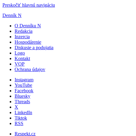
Preskočiť hlavnú navigáciu
Denník N
O Denníku N
Redakcia
Inzercia
Hospodárenie
Diskusie a podujatia
Logo
Kontakt
VOP
Ochrana údajov
Instagram
YouTube
Facebook
Bluesky
Threads
X
LinkedIn
Tiktok
RSS
Respekt.cz