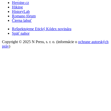
Heroine.cz
Hiking
HistoryLab
Romano fórum
Čierna labuť
Rešpektujeme Etický Kódex novinára
Späť nahor
Copyright © 2025 N Press, s. r. o. (informácie o
ochrane autorských
práv
)