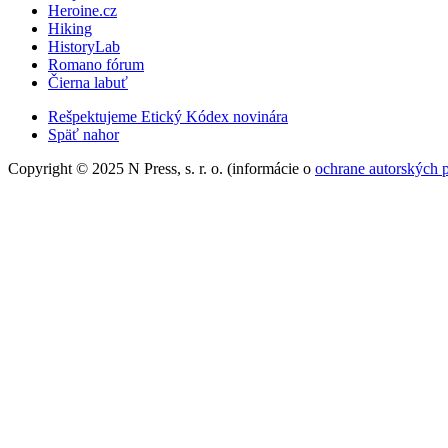
Heroine.cz
Hiking
HistoryLab
Romano fórum
Čierna labuť
Rešpektujeme Etický Kódex novinára
Späť nahor
Copyright © 2025 N Press, s. r. o. (informácie o
ochrane autorských 