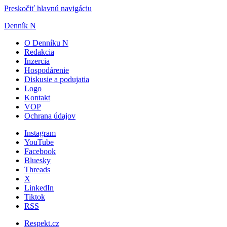
Preskočiť hlavnú navigáciu
Denník N
O Denníku N
Redakcia
Inzercia
Hospodárenie
Diskusie a podujatia
Logo
Kontakt
VOP
Ochrana údajov
Instagram
YouTube
Facebook
Bluesky
Threads
X
LinkedIn
Tiktok
RSS
Respekt.cz