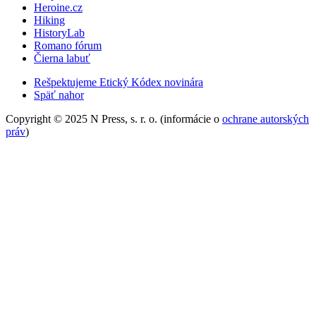
Heroine.cz
Hiking
HistoryLab
Romano fórum
Čierna labuť
Rešpektujeme Etický Kódex novinára
Späť nahor
Copyright © 2025 N Press, s. r. o. (informácie o
ochrane autorských
práv
)