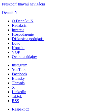
Preskočiť hlavnú navigáciu
Denník N
O Denníku N
Redakcia
Inzercia
Hospodárenie
Diskusie a podujatia
Logo
Kontakt
VOP
Ochrana údajov
Instagram
YouTube
Facebook
Bluesky
Threads
X
LinkedIn
Tiktok
RSS
Respekt.cz