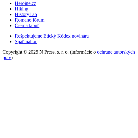
Heroine.cz
Hiking
HistoryLab
Romano fórum
Čierna labuť
Rešpektujeme Etický Kódex novinára
Späť nahor
Copyright © 2025 N Press, s. r. o. (informácie o
ochrane autorských
práv
)