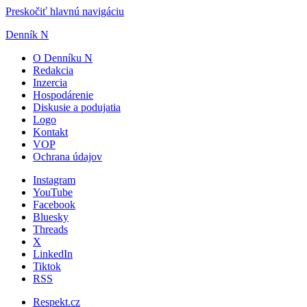
Preskočiť hlavnú navigáciu
Denník N
O Denníku N
Redakcia
Inzercia
Hospodárenie
Diskusie a podujatia
Logo
Kontakt
VOP
Ochrana údajov
Instagram
YouTube
Facebook
Bluesky
Threads
X
LinkedIn
Tiktok
RSS
Respekt.cz