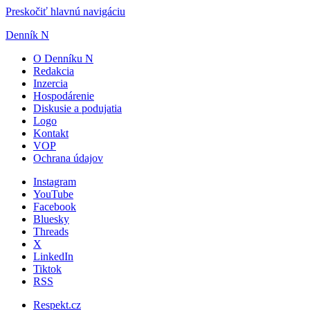
Preskočiť hlavnú navigáciu
Denník N
O Denníku N
Redakcia
Inzercia
Hospodárenie
Diskusie a podujatia
Logo
Kontakt
VOP
Ochrana údajov
Instagram
YouTube
Facebook
Bluesky
Threads
X
LinkedIn
Tiktok
RSS
Respekt.cz