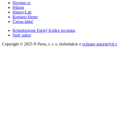
Heroine.cz
Hiking
HistoryLab
Romano fórum
Čierna labuť
Rešpektujeme Etický Kódex novinára
Späť nahor
Copyright © 2025 N Press, s. r. o. (informácie o
ochrane autorských 