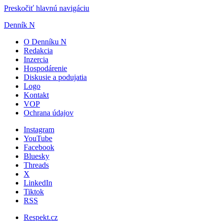
Preskočiť hlavnú navigáciu
Denník N
O Denníku N
Redakcia
Inzercia
Hospodárenie
Diskusie a podujatia
Logo
Kontakt
VOP
Ochrana údajov
Instagram
YouTube
Facebook
Bluesky
Threads
X
LinkedIn
Tiktok
RSS
Respekt.cz