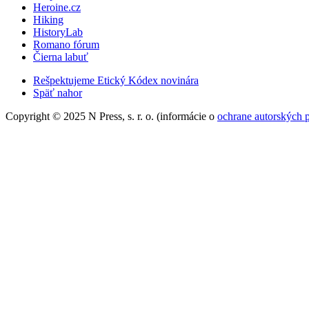
Heroine.cz
Hiking
HistoryLab
Romano fórum
Čierna labuť
Rešpektujeme Etický Kódex novinára
Späť nahor
Copyright © 2025 N Press, s. r. o. (informácie o
ochrane autorských 