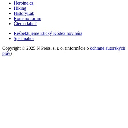
Heroine.cz
Hiking
HistoryLab
Romano fórum
Čierna labuť
Rešpektujeme Etický Kódex novinára
Späť nahor
Copyright © 2025 N Press, s. r. o. (informácie o
ochrane autorských
práv
)