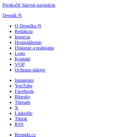
Preskočiť hlavnú navigáciu
Denník N
O Denníku N
Redakcia
Inzercia
Hospodárenie
Diskusie a podujatia
Logo
Kontakt
VOP
Ochrana údajov
Instagram
YouTube
Facebook
Bluesky
Threads
X
LinkedIn
Tiktok
RSS
Respekt.cz