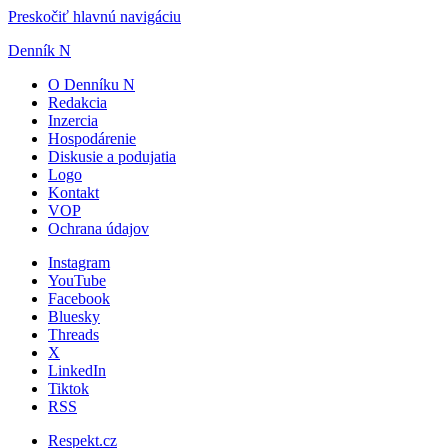
Preskočiť hlavnú navigáciu
Denník N
O Denníku N
Redakcia
Inzercia
Hospodárenie
Diskusie a podujatia
Logo
Kontakt
VOP
Ochrana údajov
Instagram
YouTube
Facebook
Bluesky
Threads
X
LinkedIn
Tiktok
RSS
Respekt.cz