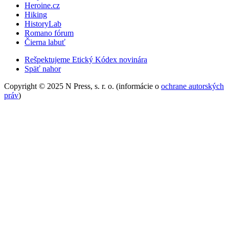
Heroine.cz
Hiking
HistoryLab
Romano fórum
Čierna labuť
Rešpektujeme Etický Kódex novinára
Späť nahor
Copyright © 2025 N Press, s. r. o. (informácie o
ochrane autorských
práv
)