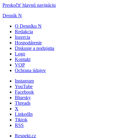
Preskočiť hlavnú navigáciu
Denník N
O Denníku N
Redakcia
Inzercia
Hospodárenie
Diskusie a podujatia
Logo
Kontakt
VOP
Ochrana údajov
Instagram
YouTube
Facebook
Bluesky
Threads
X
LinkedIn
Tiktok
RSS
Respekt.cz