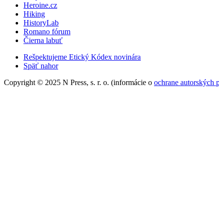
Heroine.cz
Hiking
HistoryLab
Romano fórum
Čierna labuť
Rešpektujeme Etický Kódex novinára
Späť nahor
Copyright © 2025 N Press, s. r. o. (informácie o
ochrane autorských 