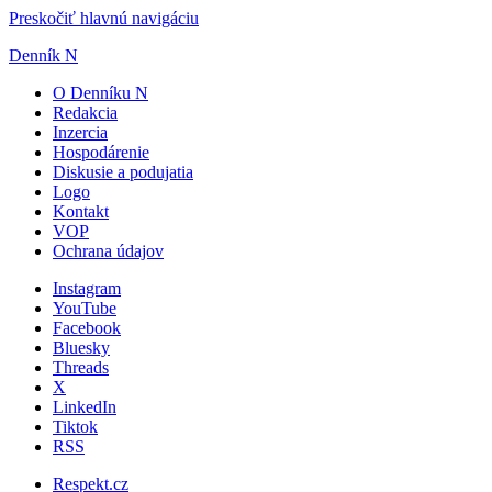
Preskočiť hlavnú navigáciu
Denník N
O Denníku N
Redakcia
Inzercia
Hospodárenie
Diskusie a podujatia
Logo
Kontakt
VOP
Ochrana údajov
Instagram
YouTube
Facebook
Bluesky
Threads
X
LinkedIn
Tiktok
RSS
Respekt.cz