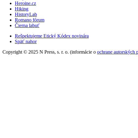
Heroine.cz
Hiking
HistoryLab
Romano fórum
Čierna labuť
Rešpektujeme Etický Kódex novinára
Späť nahor
Copyright © 2025 N Press, s. r. o. (informácie o
ochrane autorských 