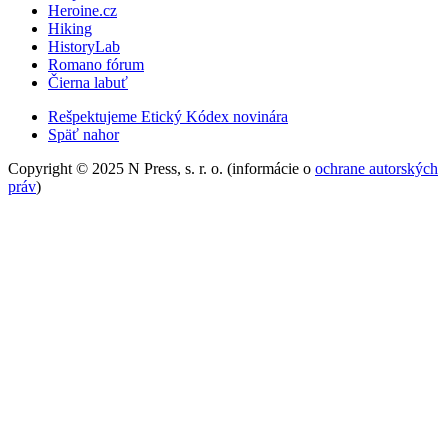
Heroine.cz
Hiking
HistoryLab
Romano fórum
Čierna labuť
Rešpektujeme Etický Kódex novinára
Späť nahor
Copyright © 2025 N Press, s. r. o. (informácie o
ochrane autorských
práv
)