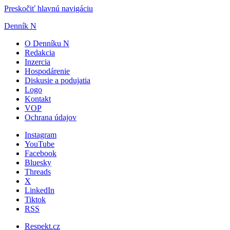
Preskočiť hlavnú navigáciu
Denník N
O Denníku N
Redakcia
Inzercia
Hospodárenie
Diskusie a podujatia
Logo
Kontakt
VOP
Ochrana údajov
Instagram
YouTube
Facebook
Bluesky
Threads
X
LinkedIn
Tiktok
RSS
Respekt.cz