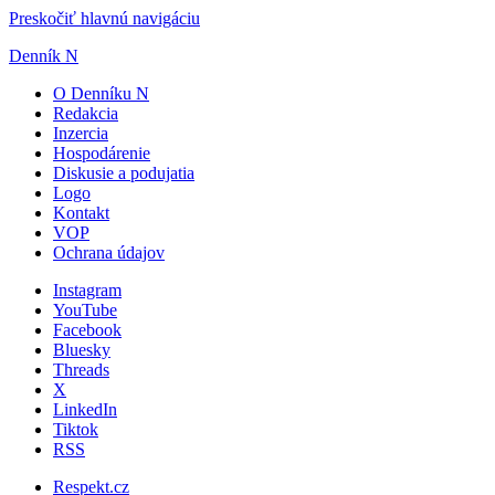
Preskočiť hlavnú navigáciu
Denník N
O Denníku N
Redakcia
Inzercia
Hospodárenie
Diskusie a podujatia
Logo
Kontakt
VOP
Ochrana údajov
Instagram
YouTube
Facebook
Bluesky
Threads
X
LinkedIn
Tiktok
RSS
Respekt.cz