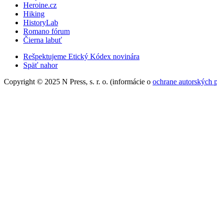
Heroine.cz
Hiking
HistoryLab
Romano fórum
Čierna labuť
Rešpektujeme Etický Kódex novinára
Späť nahor
Copyright © 2025 N Press, s. r. o. (informácie o
ochrane autorských 