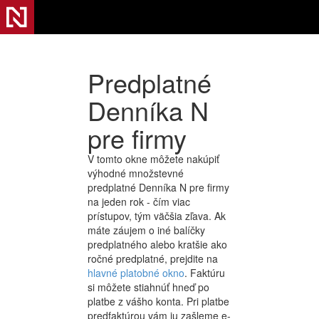
Predplatné
Denníka N
pre firmy
V tomto okne môžete nakúpiť
výhodné množstevné
predplatné Denníka N pre firmy
na jeden rok - čím viac
prístupov, tým väčšia zľava. Ak
máte záujem o iné balíčky
predplatného alebo kratšie ako
ročné predplatné, prejdite na
hlavné platobné okno
. Faktúru
si môžete stiahnúť hneď po
platbe z vášho konta. Pri platbe
predfaktúrou vám ju zašleme e-