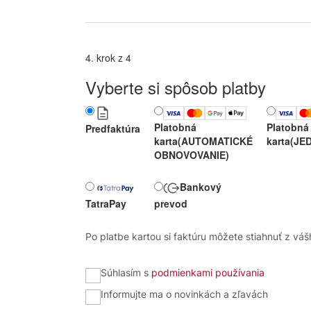
4. krok z 4
Vyberte si spôsob platby
Platobná
Platobná
Predfaktúra
karta
(AUTOMATICKÉ
karta
(JE
OBNOVOVANIE)
Bankový
TatraPay
prevod
Po platbe kartou si faktúru môžete stiahnuť z vášh
Súhlasím s
podmienkami používania
Informujte ma o novinkách a zľavách