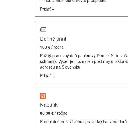
Times a možnosť darovať predplatné.
Pridať
+
Denný print
108 €
/ ročne
Každý pracovný deň papierový Denník N do vaš
schránky. Výber je možný len pre firmy s faktur
adresou na Slovensku.
Pridať
+
Napunk
86,30 €
/ ročne
Predplatné nezávislého spravodajstva v maďarči