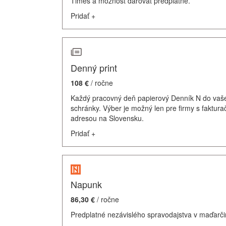
Times a možnosť darovať predplatné.
Pridať
+
Denný print
108 €
/ ročne
Každý pracovný deň papierový Denník N do vaš
schránky. Výber je možný len pre firmy s faktur
adresou na Slovensku.
Pridať
+
Napunk
86,30 €
/ ročne
Predplatné nezávislého spravodajstva v maďarči