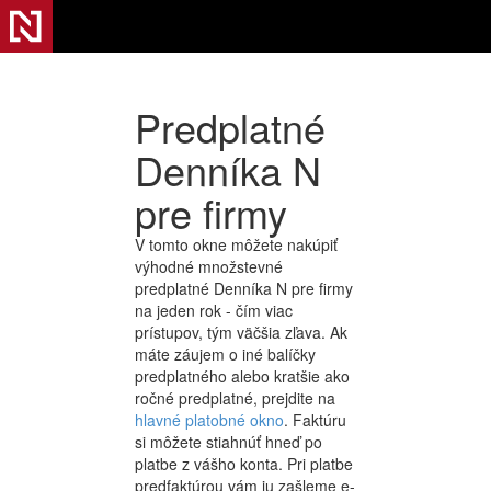
Predplatné
Denníka N
pre firmy
V tomto okne môžete nakúpiť
výhodné množstevné
predplatné Denníka N pre firmy
na jeden rok - čím viac
prístupov, tým väčšia zľava. Ak
máte záujem o iné balíčky
predplatného alebo kratšie ako
ročné predplatné, prejdite na
hlavné platobné okno
. Faktúru
si môžete stiahnúť hneď po
platbe z vášho konta. Pri platbe
predfaktúrou vám ju zašleme e-