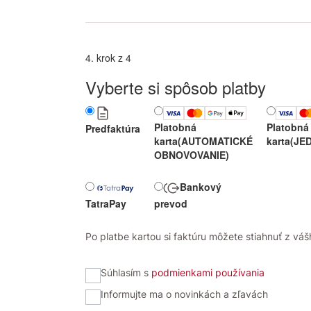
4. krok z 4
Vyberte si spôsob platby
Platobná
Platobná
Predfaktúra
karta
(AUTOMATICKÉ
karta
(JE
OBNOVOVANIE)
Bankový
TatraPay
prevod
Po platbe kartou si faktúru môžete stiahnuť z vášh
Súhlasím s
podmienkami používania
Informujte ma o novinkách a zľavách