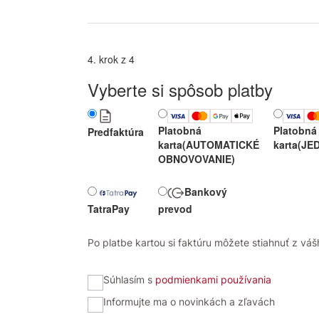
4. krok z 4
Vyberte si spôsob platby
Platobná
Platobná
Predfaktúra
karta
(AUTOMATICKÉ
karta
(JE
OBNOVOVANIE)
Bankový
TatraPay
prevod
Po platbe kartou si faktúru môžete stiahnuť z vášh
Súhlasím s
podmienkami používania
Informujte ma o novinkách a zľavách