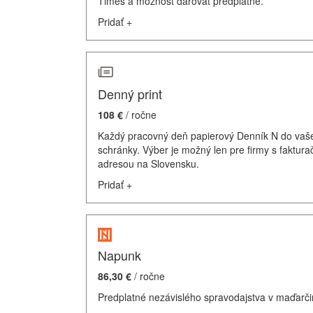
Times a možnosť darovať predplatné.
Pridať
+
Denný print
108 €
/ ročne
Každý pracovný deň papierový Denník N do vaš
schránky. Výber je možný len pre firmy s faktur
adresou na Slovensku.
Pridať
+
Napunk
86,30 €
/ ročne
Predplatné nezávislého spravodajstva v maďarči