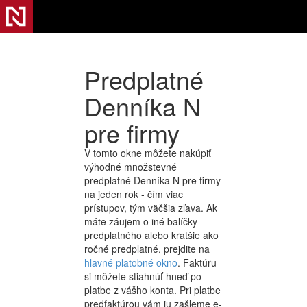
Predplatné
Denníka N
pre firmy
V tomto okne môžete nakúpiť
výhodné množstevné
predplatné Denníka N pre firmy
na jeden rok - čím viac
prístupov, tým väčšia zľava. Ak
máte záujem o iné balíčky
predplatného alebo kratšie ako
ročné predplatné, prejdite na
hlavné platobné okno
. Faktúru
si môžete stiahnúť hneď po
platbe z vášho konta. Pri platbe
predfaktúrou vám ju zašleme e-