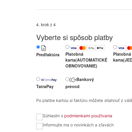
4. krok z 4
Vyberte si spôsob platby
Platobná
Platobná
Predfaktúra
karta
(AUTOMATICKÉ
karta
(JE
OBNOVOVANIE)
Bankový
TatraPay
prevod
Po platbe kartou si faktúru môžete stiahnuť z vášh
Súhlasím s
podmienkami používania
Informujte ma o novinkách a zľavách