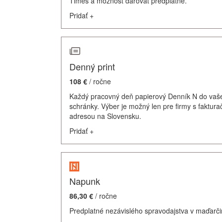
Times a možnosť darovať predplatné.
Pridať
+
Denný print
108 €
/ ročne
Každý pracovný deň papierový Denník N do vaš
schránky. Výber je možný len pre firmy s faktur
adresou na Slovensku.
Pridať
+
Napunk
86,30 €
/ ročne
Predplatné nezávislého spravodajstva v maďarči