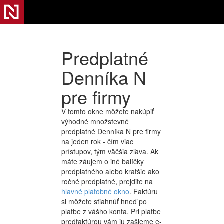
Predplatné
Denníka N
pre firmy
V tomto okne môžete nakúpiť
výhodné množstevné
predplatné Denníka N pre firmy
na jeden rok - čím viac
prístupov, tým väčšia zľava. Ak
máte záujem o iné balíčky
predplatného alebo kratšie ako
ročné predplatné, prejdite na
hlavné platobné okno
. Faktúru
si môžete stiahnúť hneď po
platbe z vášho konta. Pri platbe
predfaktúrou vám ju zašleme e-