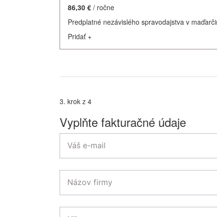
86,30 €
/ ročne
Predplatné nezávislého spravodajstva v maďarči
Pridať
+
3. krok z 4
Vyplňte fakturačné údaje
Váš e-mail
Názov firmy