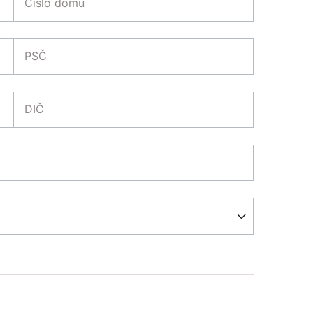
Číslo domu
PSČ
DIČ