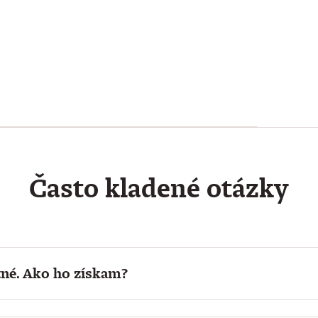
Často kladené otázky
né. Ako ho získam?
atné pre viac osôb s výhodnejšou cenou a vystavením zálo
ždom nákupe predplatného, ak máte v používateľskom konte