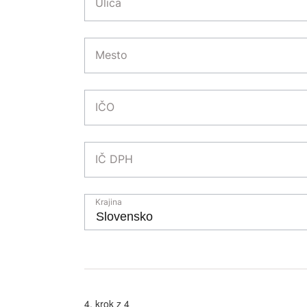
Ulica
Mesto
IČO
IČ DPH
Krajina
4. krok z 4