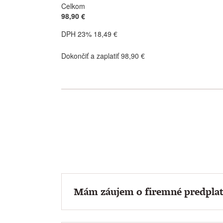
Celkom
98,90 €
DPH 23% 18,49 €
Dokončiť a zaplatiť 98,90 €
Mám záujem o firemné predplat
Firmám a organizáciám ponúkame predpl
faktúru vám pošleme automaticky po ka