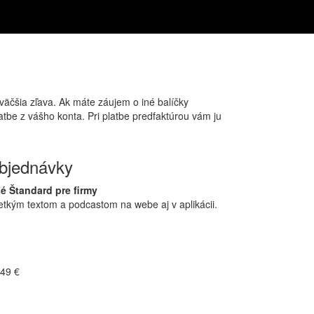
väčšia zľava. Ak máte záujem o iné balíčky
atbe z vášho konta. Pri platbe predfaktúrou vám ju
bjednávky
é Štandard pre firmy
etkým textom a podcastom na webe aj v aplikácii.
49 €