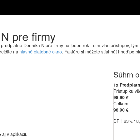
N pre firmy
edplatné Denníka N pre firmy na jeden rok - čím viac prístupov, tým 
rejdite na
hlavné platobné okno
. Faktúru si môžete stiahnúť hneď po pl
Súhrn o
1x Predplatn
Prístup ku vš
98,90 €
Celkom
98,90 €
DPH 23% 18,
j v aplikácii.