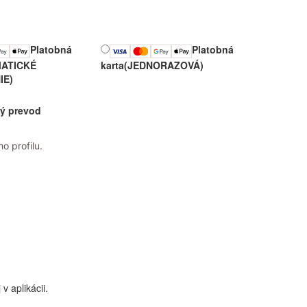
Platobná
Platobná
ATICKÉ
karta
(JEDNORAZOVÁ)
IE)
ý prevod
o profilu.
 aplikácii.