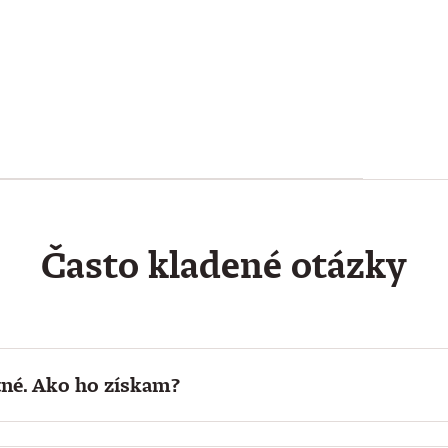
Často kladené otázky
né. Ako ho získam?
atné pre viac osôb s výhodnejšou cenou a vystavením zálo
ždom nákupe predplatného, ak máte v používateľskom konte