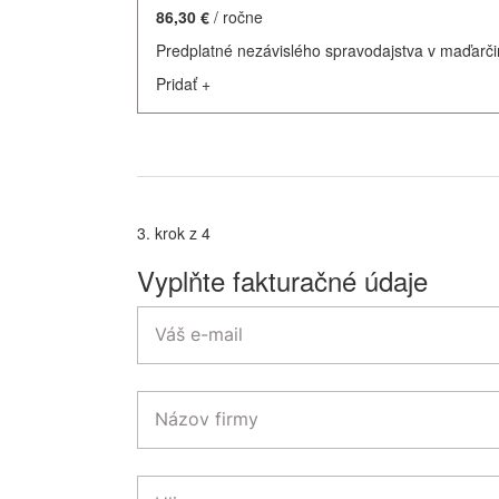
86,30 €
/ ročne
Predplatné nezávislého spravodajstva v maďarči
Pridať
+
3. krok z 4
Vyplňte fakturačné údaje
Váš e-mail
Názov firmy