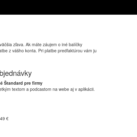
väčšia zľava. Ak máte záujem o iné balíčky
atbe z vášho konta. Pri platbe predfaktúrou vám ju
bjednávky
é Štandard pre firmy
etkým textom a podcastom na webe aj v aplikácii.
49 €