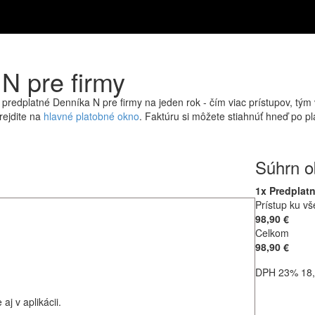
N pre firmy
edplatné Denníka N pre firmy na jeden rok - čím viac prístupov, tým 
rejdite na
hlavné platobné okno
. Faktúru si môžete stiahnúť hneď po pl
Súhrn o
1x Predplatn
Prístup ku vš
98,90 €
Celkom
98,90 €
DPH 23% 18,
j v aplikácii.