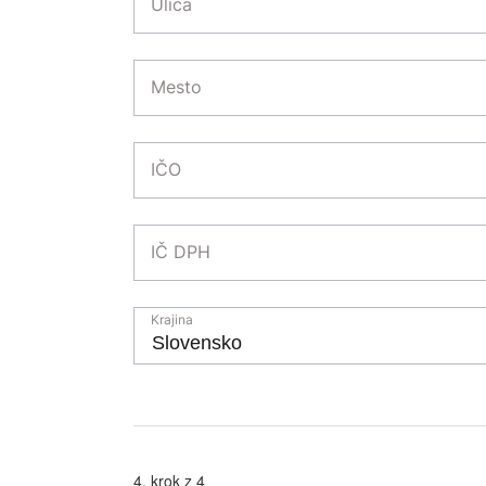
Ulica
Mesto
IČO
IČ DPH
Krajina
4. krok z 4