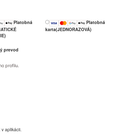
Platobná
Platobná
ATICKÉ
karta
(JEDNORAZOVÁ)
IE)
ý prevod
o profilu.
 aplikácii.