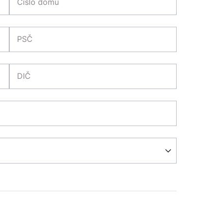
Číslo domu
PSČ
DIČ