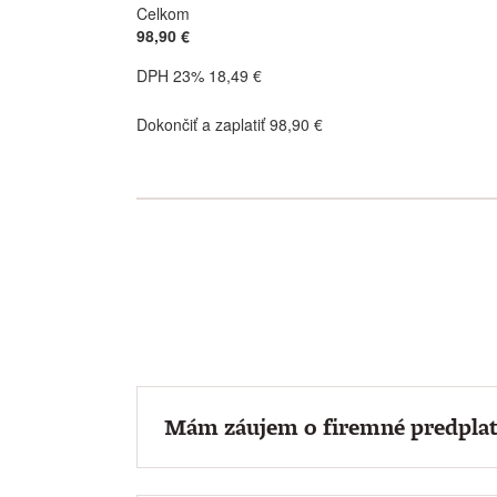
Celkom
98,90 €
DPH 23% 18,49 €
Dokončiť a zaplatiť 98,90 €
Mám záujem o firemné predplat
Firmám a organizáciám ponúkame predpl
faktúru vám pošleme automaticky po ka