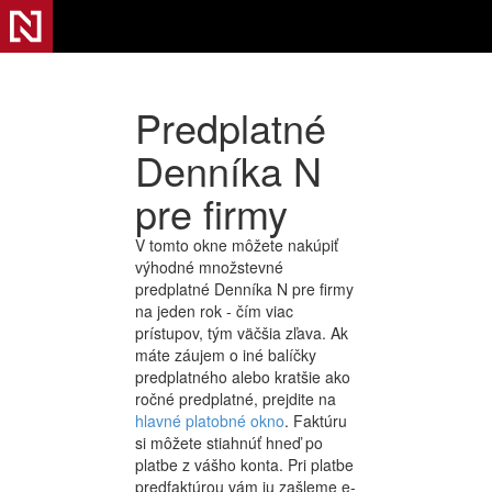
Predplatné
Denníka N
pre firmy
V tomto okne môžete nakúpiť
výhodné množstevné
predplatné Denníka N pre firmy
na jeden rok - čím viac
prístupov, tým väčšia zľava. Ak
máte záujem o iné balíčky
predplatného alebo kratšie ako
ročné predplatné, prejdite na
hlavné platobné okno
. Faktúru
si môžete stiahnúť hneď po
platbe z vášho konta. Pri platbe
predfaktúrou vám ju zašleme e-