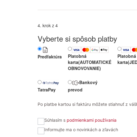
4. krok z 4
Vyberte si spôsob platby
Platobná
Platobná
Predfaktúra
karta
(AUTOMATICKÉ
karta
(JE
OBNOVOVANIE)
Bankový
TatraPay
prevod
Po platbe kartou si faktúru môžete stiahnuť z vášh
Súhlasím s
podmienkami používania
Informujte ma o novinkách a zľavách