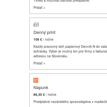
Times a možnosť darovať predplatné.
Pridať
+
Denný print
108 €
/ ročne
Každý pracovný deň papierový Denník N do vaš
schránky. Výber je možný len pre firmy s faktur
adresou na Slovensku.
Pridať
+
Napunk
86,30 €
/ ročne
Predplatné nezávislého spravodajstva v maďarči