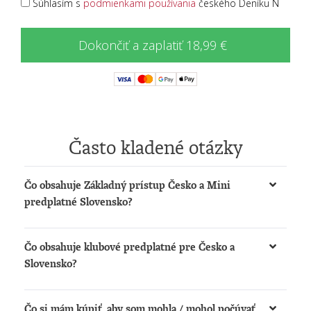
Súhlasím s
podmienkami používania
českého Deníku N
Dokončiť a zaplatiť 18,99 €
Často kladené otázky
Čo obsahuje Základný prístup Česko a Mini
predplatné Slovensko?
Získate možnosť:
Čo obsahuje klubové predplatné pre Česko a
čítať články na
www.denikn.cz
a
Slovensko?
www.dennikn.sk
počúvať podcasty a načítané články na
Získate:
www.dennikn.sk
Čo si mám kúpiť, aby som mohla / mohol počúvať
Prístup k The New York Times