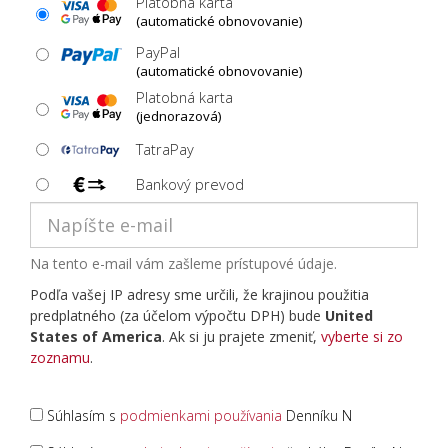
Platobná karta
(automatické obnovovanie)
PayPal
(automatické obnovovanie)
Platobná karta
(jednorazová)
TatraPay
Bankový prevod
Na tento e-mail vám zašleme prístupové údaje.
Podľa vašej IP adresy sme určili, že krajinou použitia
predplatného (za účelom výpočtu DPH) bude
United
States of America
. Ak si ju prajete zmeniť,
vyberte si zo
zoznamu
.
Súhlasím s
podmienkami používania
Denníku N