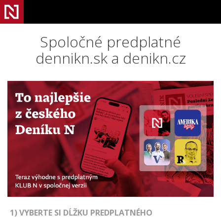
Spoločné predplatné
dennikn.sk a denikn.cz
1) VYBERTE SI DĹŽKU PREDPLATNÉHO