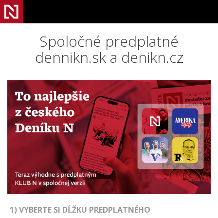
Spoločné predplatné
dennikn.sk a denikn.cz
1) VYBERTE SI DĹŽKU PREDPLATNÉHO