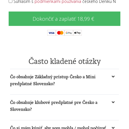
Súhlasím s
podmienkami používania
českého Deníku N
Dokončiť a zaplatiť 18,99 €
Často kladené otázky
Čo obsahuje Základný prístup Česko a Mini
predplatné Slovensko?
Získate možnosť:
Čo obsahuje klubové predplatné pre Česko a
čítať články na
www.denikn.cz
a
Slovensko?
www.dennikn.sk
počúvať podcasty a načítané články na
Získate:
www.dennikn.sk
Čo si mám kúpiť, aby som mohla / mohol počúvať
Prístup k The New York Times