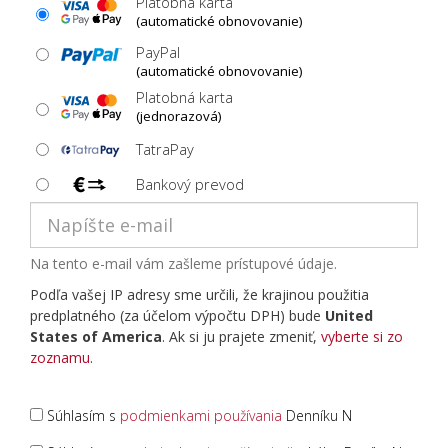
Platobná karta
(automatické obnovovanie)
PayPal
(automatické obnovovanie)
Platobná karta
(jednorazová)
TatraPay
Bankový prevod
Na tento e-mail vám zašleme prístupové údaje.
Podľa vašej IP adresy sme určili, že krajinou použitia
predplatného (za účelom výpočtu DPH) bude
United
States of America
. Ak si ju prajete zmeniť,
vyberte si zo
zoznamu
.
Súhlasím s
podmienkami používania
Denníku N