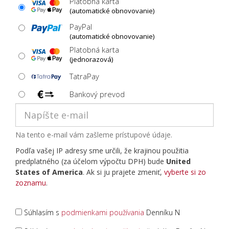
Platobná karta
(automatické obnovovanie)
PayPal
(automatické obnovovanie)
Platobná karta
(jednorazová)
TatraPay
Bankový prevod
Na tento e-mail vám zašleme prístupové údaje.
Podľa vašej IP adresy sme určili, že krajinou použitia
predplatného (za účelom výpočtu DPH) bude
United
States of America
. Ak si ju prajete zmeniť,
vyberte si zo
zoznamu
.
Súhlasím s
podmienkami používania
Denníku N