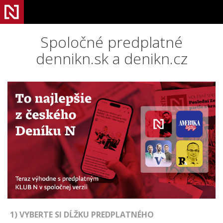
Spoločné predplatné
dennikn.sk a denikn.cz
1) VYBERTE SI DĹŽKU PREDPLATNÉHO