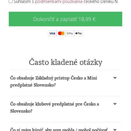
Súhlasím s
podmienkami používania
českého Deníku N
Dokončiť a zaplatiť 18,99 €
Často kladené otázky
Čo obsahuje Základný prístup Česko a Mini
predplatné Slovensko?
Získate možnosť:
Čo obsahuje klubové predplatné pre Česko a
čítať články na
www.denikn.cz
a
Slovensko?
www.dennikn.sk
počúvať podcasty a načítané články na
Získate:
www.dennikn.sk
Čo si mám kúpiť, aby som mohla / mohol počúvať
Prístup k The New York Times