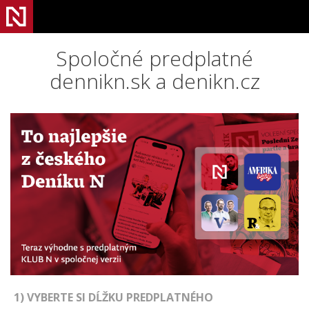
Spoločné predplatné
dennikn.sk a denikn.cz
1) VYBERTE SI DĹŽKU PREDPLATNÉHO