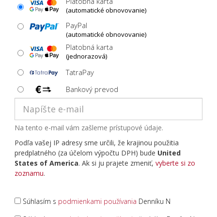
Platobná karta
(automatické obnovovanie)
PayPal
(automatické obnovovanie)
Platobná karta
(jednorazová)
TatraPay
Bankový prevod
Na tento e-mail vám zašleme prístupové údaje.
Podľa vašej IP adresy sme určili, že krajinou použitia
predplatného (za účelom výpočtu DPH) bude
United
States of America
. Ak si ju prajete zmeniť,
vyberte si zo
zoznamu
.
Súhlasím s
podmienkami používania
Denníku N