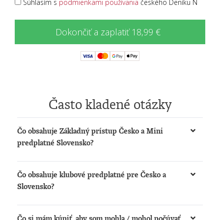
Súhlasím s
podmienkami používania
českého Deníku N
Dokončiť a zaplatiť 18,99 €
Často kladené otázky
Čo obsahuje Základný prístup Česko a Mini
predplatné Slovensko?
Získate možnosť:
Čo obsahuje klubové predplatné pre Česko a
čítať články na
www.denikn.cz
a
Slovensko?
www.dennikn.sk
počúvať podcasty a načítané články na
Získate:
www.dennikn.sk
Čo si mám kúpiť, aby som mohla / mohol počúvať
Prístup k The New York Times