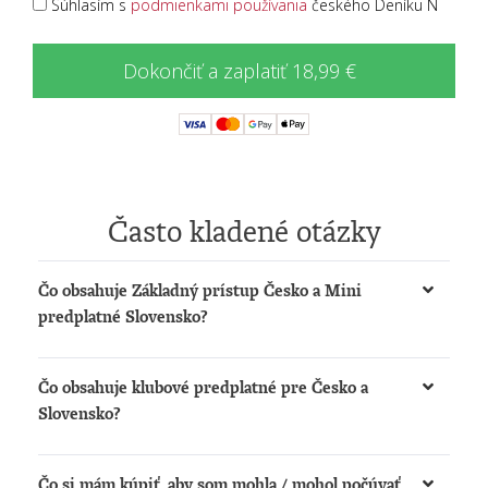
Súhlasím s
podmienkami používania
českého Deníku N
Dokončiť a zaplatiť 18,99 €
Často kladené otázky
Čo obsahuje Základný prístup Česko a Mini
predplatné Slovensko?
Získate možnosť:
Čo obsahuje klubové predplatné pre Česko a
čítať články na
www.denikn.cz
a
Slovensko?
www.dennikn.sk
počúvať podcasty a načítané články na
Získate:
www.dennikn.sk
Čo si mám kúpiť, aby som mohla / mohol počúvať
Prístup k The New York Times