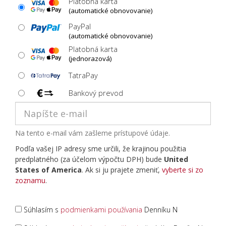
Platobná karta
(automatické obnovovanie)
PayPal
(automatické obnovovanie)
Platobná karta
(jednorazová)
TatraPay
Bankový prevod
Na tento e-mail vám zašleme prístupové údaje.
Podľa vašej IP adresy sme určili, že krajinou použitia
predplatného (za účelom výpočtu DPH) bude
United
States of America
. Ak si ju prajete zmeniť,
vyberte si zo
zoznamu
.
Súhlasím s
podmienkami používania
Denníku N