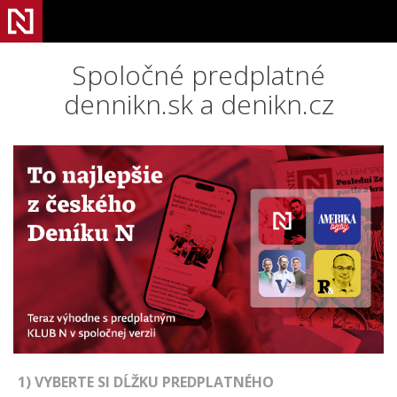
Spoločné predplatné
dennikn.sk a denikn.cz
1) VYBERTE SI DĹŽKU PREDPLATNÉHO