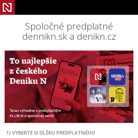
Spoločné predplatné
dennikn.sk a denikn.cz
1) VYBERTE SI DĹŽKU PREDPLATNÉHO