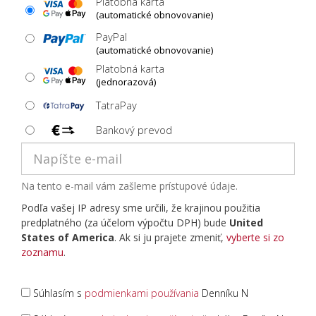
Platobná karta
(automatické obnovovanie)
PayPal
(automatické obnovovanie)
Platobná karta
(jednorazová)
TatraPay
Bankový prevod
Na tento e-mail vám zašleme prístupové údaje.
Podľa vašej IP adresy sme určili, že krajinou použitia
predplatného (za účelom výpočtu DPH) bude
United
States of America
. Ak si ju prajete zmeniť,
vyberte si zo
zoznamu
.
Súhlasím s
podmienkami používania
Denníku N