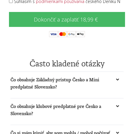
Súhlasím s
podmienkami používania
českého Deníku N
Dokončiť a zaplatiť 18,99 €
Často kladené otázky
Čo obsahuje Základný prístup Česko a Mini
predplatné Slovensko?
Získate možnosť:
Čo obsahuje klubové predplatné pre Česko a
čítať články na
www.denikn.cz
a
Slovensko?
www.dennikn.sk
počúvať podcasty a načítané články na
Získate:
www.dennikn.sk
Čo si mám kúpiť, aby som mohla / mohol počúvať
Prístup k The New York Times