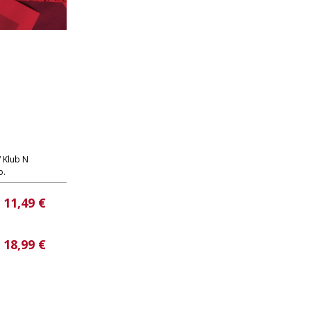
/ Klub N
o.
11,49 €
18,99 €