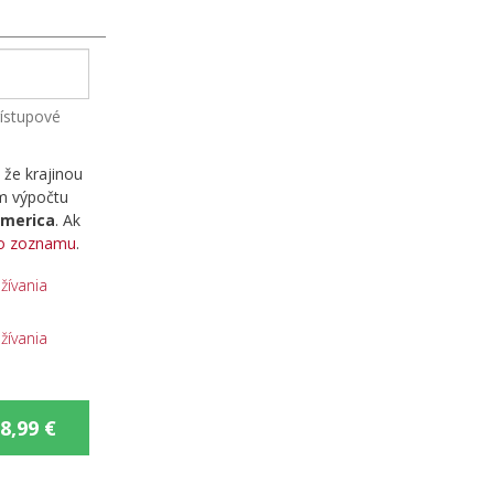
ístupové
 že krajinou
om výpočtu
America
. Ak
zo zoznamu
.
ívania
ívania
8,99 €