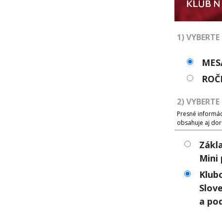
1) VYBERTE
MES
ROČ
2) VYBERTE
Presné informáci
obsahuje aj dor
Zákl
Mini
Klub
Slove
a po