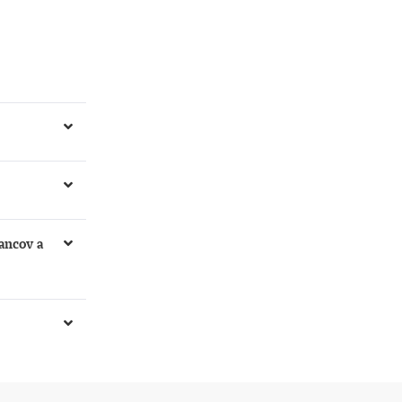
alebo k
ancov a
ať všetky
ípade platby
type platby je