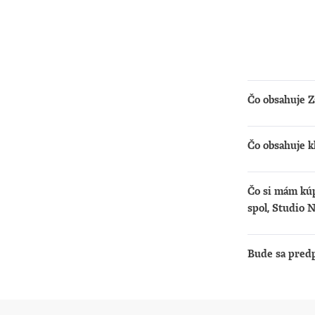
Čo obsahuje Z
Získate možno
Čo obsahuje k
čítať
počú
Získate:
pred
Čo si mám kúp
Prís
príst
spol, Studio 
Zdieľ
predp
Iba zakúpením 
počú
podcasty.
Bude sa pred
počúv
Predplatné sa 
odom
kartou alebo P
možn
táto možnosť 
onlin