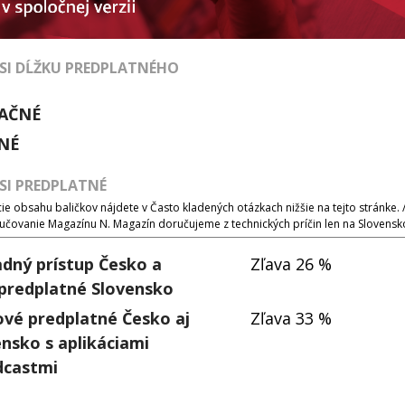
 SI DĹŽKU PREDPLATNÉHO
AČNÉ
NÉ
 SI PREDPLATNÉ
e obsahu baličkov nájdete v Často kladených otázkach nižšie na tejto stránke. 
učovanie Magazínu N. Magazín doručujeme z technických príčin len na Slovensk
adný prístup Česko a
Zľava 26 %
 predplatné Slovensko
ové predplatné Česko aj
Zľava 33 %
nsko s aplikáciami
dcastmi