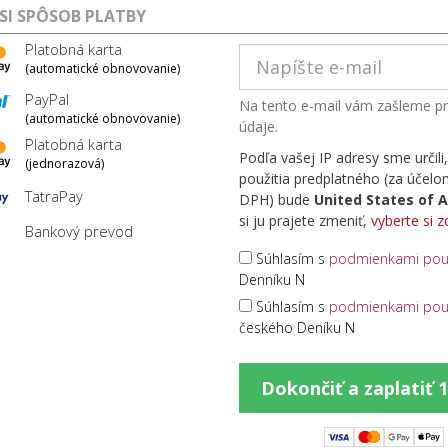
 SI SPÔSOB PLATBY
Platobná karta
(automatické obnovovanie)
PayPal
Na tento e-mail vám zašleme pr
(automatické obnovovanie)
údaje.
Platobná karta
Podľa vašej IP adresy sme určili,
(jednorazová)
použitia predplatného (za účel
TatraPay
DPH) bude
United States of 
si ju prajete zmeniť,
vyberte si 
Bankový prevod
Súhlasím s
podmienkami použ
Denníku N
Súhlasím s
podmienkami použ
českého Deníku N
Dokončiť a zaplatiť 1