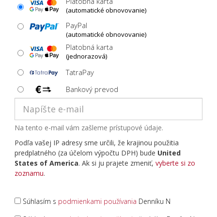
Platobná karta
(automatické obnovovanie)
PayPal
(automatické obnovovanie)
Platobná karta
(jednorazová)
TatraPay
Bankový prevod
Na tento e-mail vám zašleme prístupové údaje.
Podľa vašej IP adresy sme určili, že krajinou použitia
predplatného (za účelom výpočtu DPH) bude
United
States of America
. Ak si ju prajete zmeniť,
vyberte si zo
zoznamu
.
Súhlasím s
podmienkami používania
Denníku N