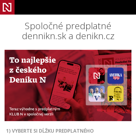
Spoločné predplatné
dennikn.sk a denikn.cz
1) VYBERTE SI DĹŽKU PREDPLATNÉHO