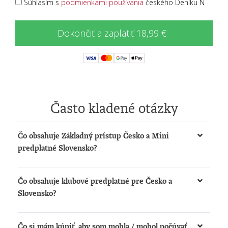
Súhlasím s
podmienkami používania
českého Deníku N
Dokončiť a zaplatiť 18,99 €
Často kladené otázky
Čo obsahuje Základný prístup Česko a Mini
predplatné Slovensko?
Získate možnosť:
Čo obsahuje klubové predplatné pre Česko a
čítať články na
www.denikn.cz
a
Slovensko?
www.dennikn.sk
počúvať podcasty a načítané články na
Získate:
www.dennikn.sk
Čo si mám kúpiť, aby som mohla / mohol počúvať
Prístup k The New York Times