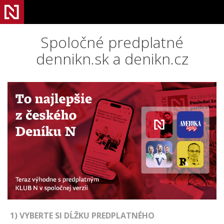
Spoločné predplatné
dennikn.sk a denikn.cz
1) VYBERTE SI DĹŽKU PREDPLATNÉHO