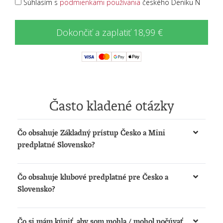
Súhlasím s
podmienkami používania
českého Deníku N
Dokončiť a zaplatiť 18,99 €
Často kladené otázky
Čo obsahuje Základný prístup Česko a Mini
predplatné Slovensko?
Získate možnosť:
Čo obsahuje klubové predplatné pre Česko a
čítať články na
www.denikn.cz
a
Slovensko?
www.dennikn.sk
počúvať podcasty a načítané články na
Získate:
www.dennikn.sk
Čo si mám kúpiť, aby som mohla / mohol počúvať
Prístup k The New York Times