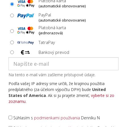
Platobná karta
(automatické obnovovanie)
PayPal
(automatické obnovovanie)
Platobná karta
(jednorazová)
TatraPay
Bankový prevod
Na tento e-mail vám zašleme prístupové údaje.
Podľa vašej IP adresy sme určili, že krajinou použitia
predplatného (za účelom výpočtu DPH) bude
United
States of America
. Ak si ju prajete zmeniť,
vyberte si zo
zoznamu
.
Súhlasím s
podmienkami používania
Denníku N