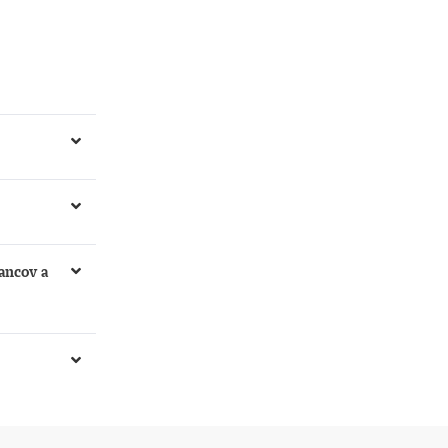
alebo k
ancov a
ať všetky
ípade platby
type platby je