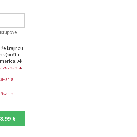
ístupové
 že krajinou
om výpočtu
America
. Ak
zo zoznamu
.
ívania
ívania
8,99 €