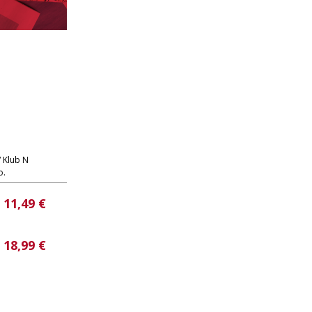
/ Klub N
o.
11,49 €
18,99 €