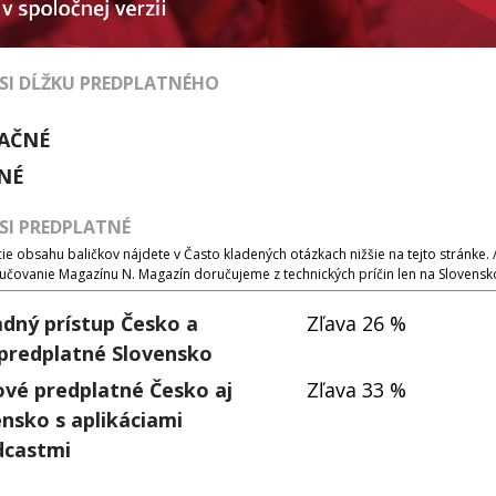
 SI DĹŽKU PREDPLATNÉHO
AČNÉ
NÉ
 SI PREDPLATNÉ
e obsahu baličkov nájdete v Často kladených otázkach nižšie na tejto stránke. 
učovanie Magazínu N. Magazín doručujeme z technických príčin len na Slovensk
adný prístup Česko a
Zľava 26 %
 predplatné Slovensko
ové predplatné Česko aj
Zľava 33 %
nsko s aplikáciami
dcastmi