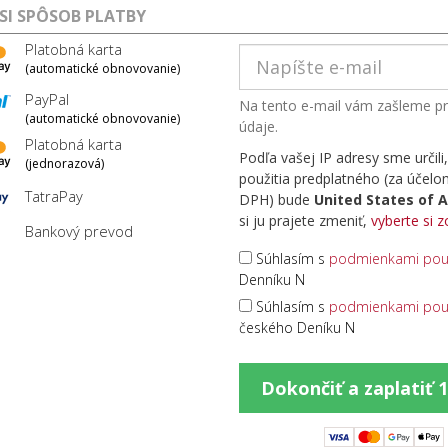
 SI SPÔSOB PLATBY
Platobná karta
(automatické obnovovanie)
PayPal
Na tento e-mail vám zašleme pr
(automatické obnovovanie)
údaje.
Platobná karta
Podľa vašej IP adresy sme určili,
(jednorazová)
použitia predplatného (za účel
TatraPay
DPH) bude
United States of 
si ju prajete zmeniť,
vyberte si 
Bankový prevod
Súhlasím s
podmienkami použ
Denníku N
Súhlasím s
podmienkami použ
českého Deníku N
Dokončiť a zaplatiť 1