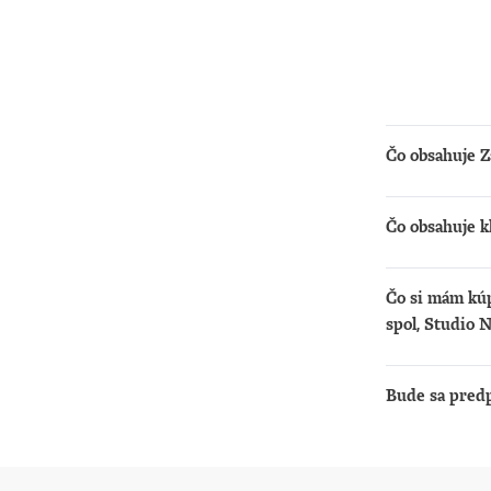
Čo obsahuje Z
Získate možno
Čo obsahuje k
čítať
počú
Získate:
pred
Čo si mám kúp
Prís
príst
spol, Studio 
Zdieľ
predp
Iba zakúpením 
počú
podcasty.
Bude sa pred
počúv
Predplatné sa 
odom
kartou alebo P
možn
táto možnosť 
onlin