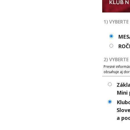
1) VYBERTE
MES
ROČ
2) VYBERTE
Presné informáci
obsahuje aj dor
Zákl
Mini
Klub
Slove
a po