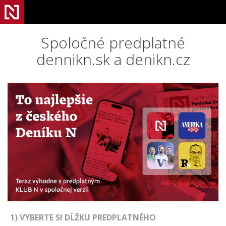
Spoločné predplatné
dennikn.sk a denikn.cz
1) VYBERTE SI DĹŽKU PREDPLATNÉHO