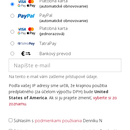
Platobná karta
(automatické obnovovanie)
PayPal
(automatické obnovovanie)
Platobná karta
(jednorazová)
TatraPay
Bankový prevod
Na tento e-mail vám zašleme prístupové údaje.
Podľa vašej IP adresy sme určili, že krajinou použitia
predplatného (za účelom výpočtu DPH) bude
United
States of America
. Ak si ju prajete zmeniť,
vyberte si zo
zoznamu
.
Súhlasím s
podmienkami používania
Denníku N