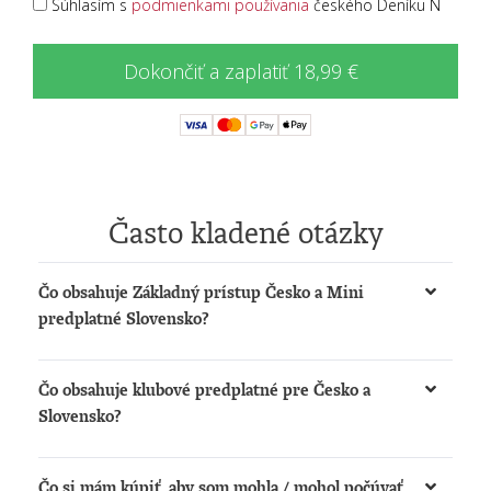
Súhlasím s
podmienkami používania
českého Deníku N
Dokončiť a zaplatiť 18,99 €
Často kladené otázky
Čo obsahuje Základný prístup Česko a Mini
predplatné Slovensko?
Získate možnosť:
Čo obsahuje klubové predplatné pre Česko a
čítať články na
www.denikn.cz
a
Slovensko?
www.dennikn.sk
počúvať podcasty a načítané články na
Získate:
www.dennikn.sk
Čo si mám kúpiť, aby som mohla / mohol počúvať
Prístup k The New York Times