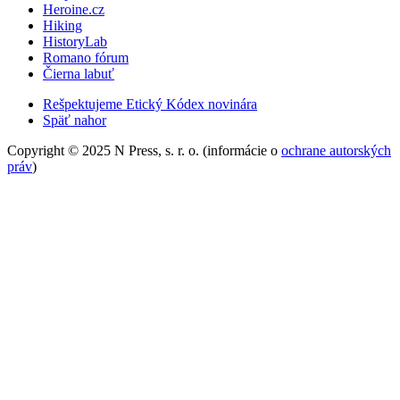
Heroine.cz
Hiking
HistoryLab
Romano fórum
Čierna labuť
Rešpektujeme Etický Kódex novinára
Späť nahor
Copyright © 2025 N Press, s. r. o. (informácie o
ochrane autorských
práv
)