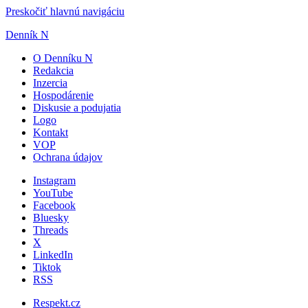
Preskočiť hlavnú navigáciu
Denník N
O Denníku N
Redakcia
Inzercia
Hospodárenie
Diskusie a podujatia
Logo
Kontakt
VOP
Ochrana údajov
Instagram
YouTube
Facebook
Bluesky
Threads
X
LinkedIn
Tiktok
RSS
Respekt.cz