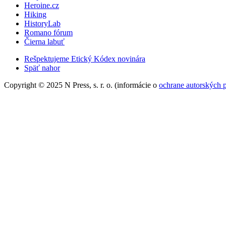
Heroine.cz
Hiking
HistoryLab
Romano fórum
Čierna labuť
Rešpektujeme Etický Kódex novinára
Späť nahor
Copyright © 2025 N Press, s. r. o. (informácie o
ochrane autorských 