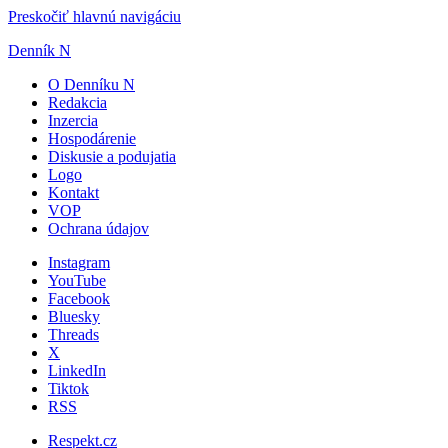
Preskočiť hlavnú navigáciu
Denník N
O Denníku N
Redakcia
Inzercia
Hospodárenie
Diskusie a podujatia
Logo
Kontakt
VOP
Ochrana údajov
Instagram
YouTube
Facebook
Bluesky
Threads
X
LinkedIn
Tiktok
RSS
Respekt.cz