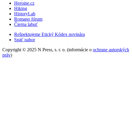
Heroine.cz
Hiking
HistoryLab
Romano fórum
Čierna labuť
Rešpektujeme Etický Kódex novinára
Späť nahor
Copyright © 2025 N Press, s. r. o. (informácie o
ochrane autorských
práv
)