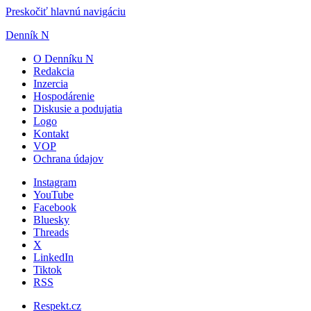
Preskočiť hlavnú navigáciu
Denník N
O Denníku N
Redakcia
Inzercia
Hospodárenie
Diskusie a podujatia
Logo
Kontakt
VOP
Ochrana údajov
Instagram
YouTube
Facebook
Bluesky
Threads
X
LinkedIn
Tiktok
RSS
Respekt.cz