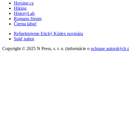
Heroine.cz
Hiking
HistoryLab
Romano fórum
Čierna labuť
Rešpektujeme Etický Kódex novinára
Späť nahor
Copyright © 2025 N Press, s. r. o. (informácie o
ochrane autorských 