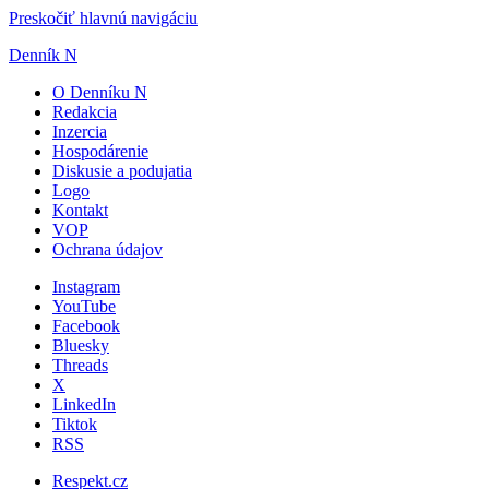
Preskočiť hlavnú navigáciu
Denník N
O Denníku N
Redakcia
Inzercia
Hospodárenie
Diskusie a podujatia
Logo
Kontakt
VOP
Ochrana údajov
Instagram
YouTube
Facebook
Bluesky
Threads
X
LinkedIn
Tiktok
RSS
Respekt.cz