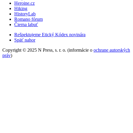
Heroine.cz
Hiking
HistoryLab
Romano fórum
Čierna labuť
Rešpektujeme Etický Kódex novinára
Späť nahor
Copyright © 2025 N Press, s. r. o. (informácie o
ochrane autorských
práv
)