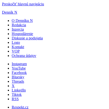
Preskočiť hlavnú navigáciu
Denník N
O Denníku N
Redakcia
Inzercia
Hospodárenie
Diskusie a podujatia
Logo
Kontakt
VOP
Ochrana údajov
Instagram
YouTube
Facebook
Bluesky
Threads
X
LinkedIn
Tiktok
RSS
Respekt.cz