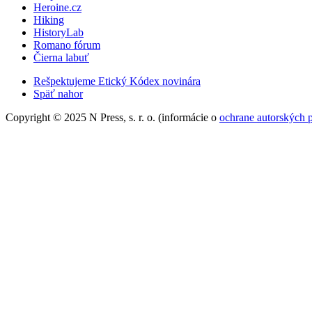
Heroine.cz
Hiking
HistoryLab
Romano fórum
Čierna labuť
Rešpektujeme Etický Kódex novinára
Späť nahor
Copyright © 2025 N Press, s. r. o. (informácie o
ochrane autorských 