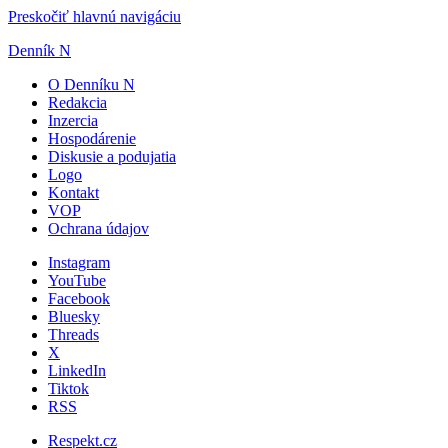
Preskočiť hlavnú navigáciu
Denník N
O Denníku N
Redakcia
Inzercia
Hospodárenie
Diskusie a podujatia
Logo
Kontakt
VOP
Ochrana údajov
Instagram
YouTube
Facebook
Bluesky
Threads
X
LinkedIn
Tiktok
RSS
Respekt.cz