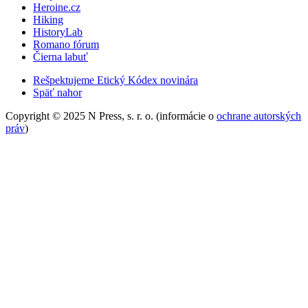
Heroine.cz
Hiking
HistoryLab
Romano fórum
Čierna labuť
Rešpektujeme Etický Kódex novinára
Späť nahor
Copyright © 2025 N Press, s. r. o. (informácie o
ochrane autorských
práv
)