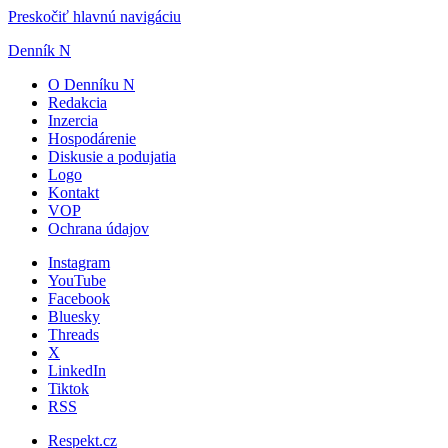
Preskočiť hlavnú navigáciu
Denník N
O Denníku N
Redakcia
Inzercia
Hospodárenie
Diskusie a podujatia
Logo
Kontakt
VOP
Ochrana údajov
Instagram
YouTube
Facebook
Bluesky
Threads
X
LinkedIn
Tiktok
RSS
Respekt.cz