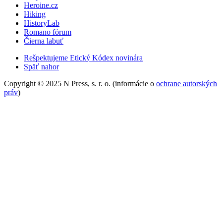
Heroine.cz
Hiking
HistoryLab
Romano fórum
Čierna labuť
Rešpektujeme Etický Kódex novinára
Späť nahor
Copyright © 2025 N Press, s. r. o. (informácie o
ochrane autorských
práv
)