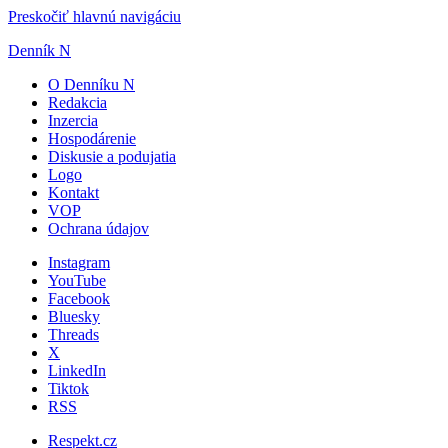
Preskočiť hlavnú navigáciu
Denník N
O Denníku N
Redakcia
Inzercia
Hospodárenie
Diskusie a podujatia
Logo
Kontakt
VOP
Ochrana údajov
Instagram
YouTube
Facebook
Bluesky
Threads
X
LinkedIn
Tiktok
RSS
Respekt.cz