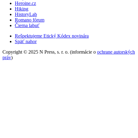
Heroine.cz
Hiking
HistoryLab
Romano fórum
Čierna labuť
Rešpektujeme Etický Kódex novinára
Späť nahor
Copyright © 2025 N Press, s. r. o. (informácie o
ochrane autorských
práv
)