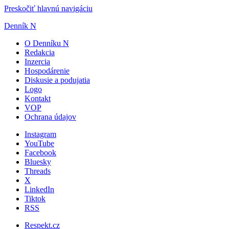
Preskočiť hlavnú navigáciu
Denník N
O Denníku N
Redakcia
Inzercia
Hospodárenie
Diskusie a podujatia
Logo
Kontakt
VOP
Ochrana údajov
Instagram
YouTube
Facebook
Bluesky
Threads
X
LinkedIn
Tiktok
RSS
Respekt.cz