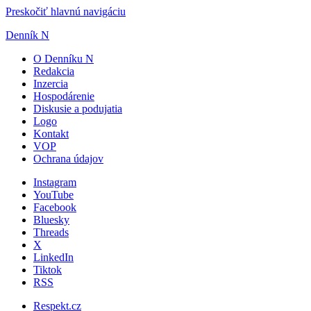
Preskočiť hlavnú navigáciu
Denník N
O Denníku N
Redakcia
Inzercia
Hospodárenie
Diskusie a podujatia
Logo
Kontakt
VOP
Ochrana údajov
Instagram
YouTube
Facebook
Bluesky
Threads
X
LinkedIn
Tiktok
RSS
Respekt.cz