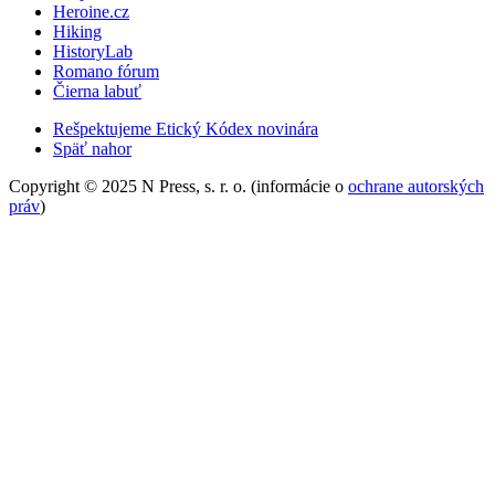
Heroine.cz
Hiking
HistoryLab
Romano fórum
Čierna labuť
Rešpektujeme Etický Kódex novinára
Späť nahor
Copyright © 2025 N Press, s. r. o. (informácie o
ochrane autorských
práv
)