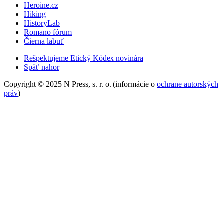
Heroine.cz
Hiking
HistoryLab
Romano fórum
Čierna labuť
Rešpektujeme Etický Kódex novinára
Späť nahor
Copyright © 2025 N Press, s. r. o. (informácie o
ochrane autorských
práv
)