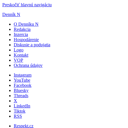
Preskočiť hlavnú navigáciu
Denník N
O Denníku N
Redakcia
Inzercia
Hospodárenie
Diskusie a podujatia
Logo
Kontakt
VOP
Ochrana údajov
Instagram
YouTube
Facebook
Bluesky
Threads
X
LinkedIn
Tiktok
RSS
Respekt.cz