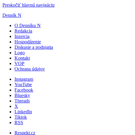
Preskočiť hlavnú navigáciu
Denník N
O Denníku N
Redakcia
Inzercia
Hospodárenie
Diskusie a podujatia
Logo
Kontakt
VOP
Ochrana údajov
Instagram
YouTube
Facebook
Bluesky
Threads
X
LinkedIn
Tiktok
RSS
Respekt.cz