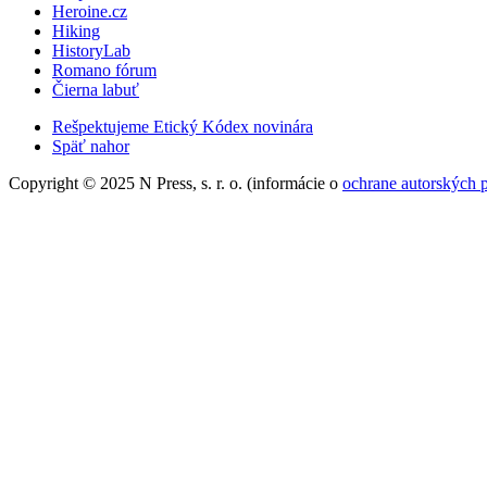
Heroine.cz
Hiking
HistoryLab
Romano fórum
Čierna labuť
Rešpektujeme Etický Kódex novinára
Späť nahor
Copyright © 2025 N Press, s. r. o. (informácie o
ochrane autorských 