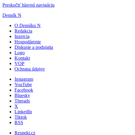
Preskočiť hlavnú navigáciu
Denník N
O Denníku N
Redakcia
Inzercia
Hospodárenie
Diskusie a podujatia
Logo
Kontakt
VOP
Ochrana údajov
Instagram
YouTube
Facebook
Bluesky
Threads
X
LinkedIn
Tiktok
RSS
Respekt.cz