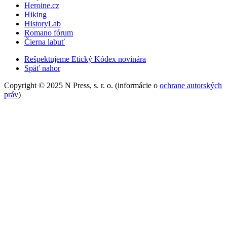
Heroine.cz
Hiking
HistoryLab
Romano fórum
Čierna labuť
Rešpektujeme Etický Kódex novinára
Späť nahor
Copyright © 2025 N Press, s. r. o. (informácie o
ochrane autorských
práv
)